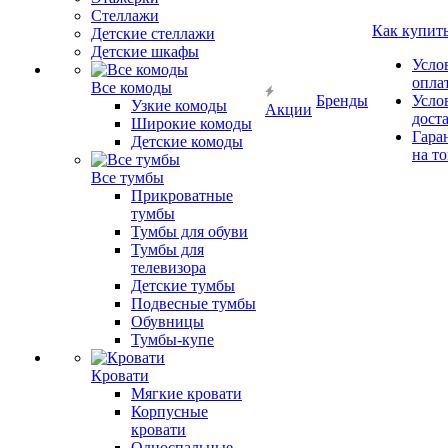
Стеллажи
Как купит
Детские стеллажи
Детские шкафы
Усло
опла
Все комоды
Бренды
Усло
Узкие комоды
Акции
дост
Широкие комоды
Гара
Детские комоды
на т
Все тумбы
Прикроватные
тумбы
Тумбы для обуви
Тумбы для
телевизора
Детские тумбы
Подвесные тумбы
Обувницы
Тумбы-купе
Кровати
Мягкие кровати
Корпусные
кровати
Односпальные